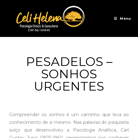
Menu
PESADELOS –
SONHOS
URGENTES
Compreender os sonhos é um caminho que leva ao
conhecimento de si mesmo. Nas palavras do psiquiatra
suíço que desenvolveu a Psicologia Analítica, Carl
Gustav Jung (1875-1961), necessitamos nos conhecer