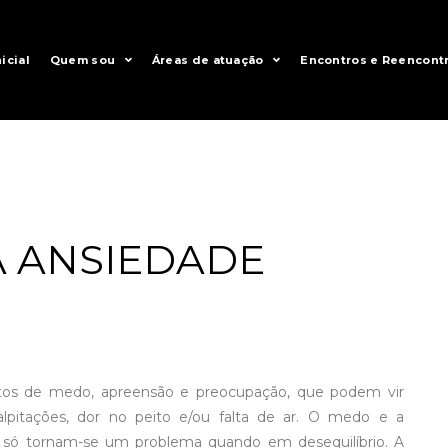
icial
Quem sou
Áreas de atuação
Encontros e Reencont
 ANSIEDADE
os de medo, apreensão e preocupação, que podem vir
pitações, dor no peito e/ou falta de ar. O medo e a
 só tornam-se um problema quando em desequilíbrio. A