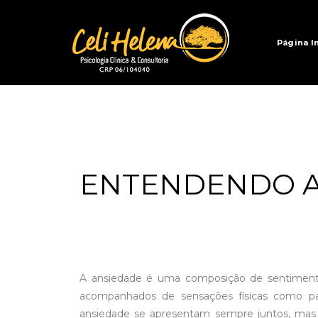
Página In
ENTENDENDO A
A ansiedade é uma composição de sentiment
acompanhados de sensações físicas como pal
ansiedade se apresentam sempre juntos, mas