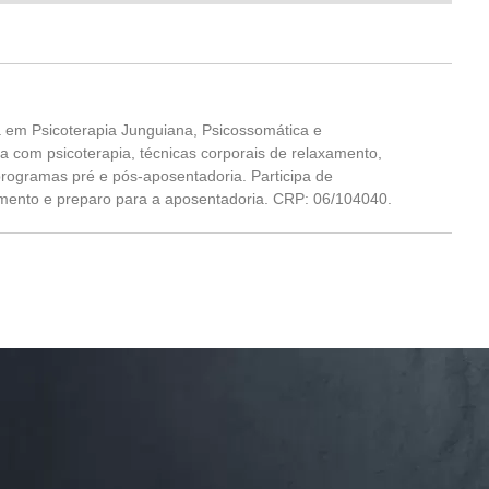
a em Psicoterapia Junguiana, Psicossomática e
ca com psicoterapia, técnicas corporais de relaxamento,
 programas pré e pós-aposentadoria. Participa de
mento e preparo para a aposentadoria. CRP: 06/104040.