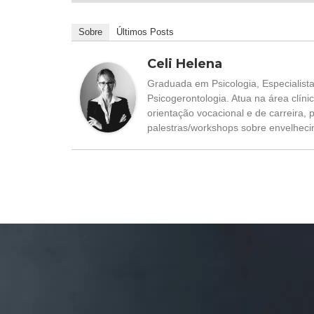
Sobre
Últimos Posts
Celi Helena
Graduada em Psicologia, Especialist
Psicogerontologia. Atua na área clíni
orientação vocacional e de carreira,
palestras/workshops sobre envelheci