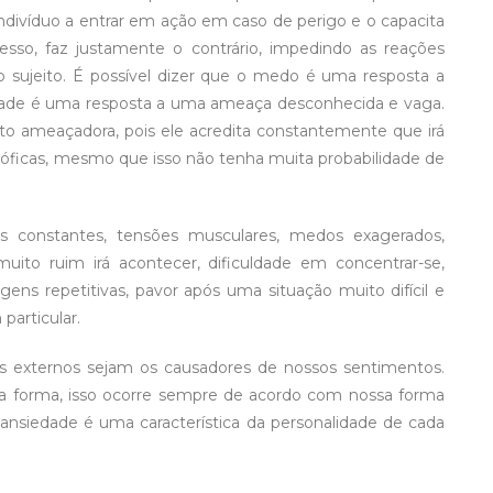
indivíduo a entrar em ação em caso de perigo e o capacita
so, faz justamente o contrário, impedindo as reações
do sujeito. É possível dizer que o medo é uma resposta a
dade é uma resposta a uma ameaça desconhecida e vaga.
to ameaçadora, pois ele acredita constantemente que irá
stróficas, mesmo que isso não tenha muita probabilidade de
s constantes, tensões musculares, medos exagerados,
uito ruim irá acontecer, dificuldade em concentrar-se,
gens repetitivas, pavor após uma situação muito difícil e
articular.
 externos sejam os causadores de nossos sentimentos.
a forma, isso ocorre sempre de acordo com nossa forma
de ansiedade é uma característica da personalidade de cada