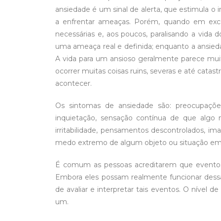
ansiedade é um sinal de alerta, que estimula o 
a enfrentar ameaças. Porém, quando em exces
necessárias e, aos poucos, paralisando a vida 
uma ameaça real e definida; enquanto a ansie
A vida para um ansioso geralmente parece mui
ocorrer muitas coisas ruins, severas e até cata
acontecer.
Os sintomas de ansiedade são: preocupaçõe
inquietação, sensação contínua de que algo m
irritabilidade, pensamentos descontrolados, ima
medo extremo de algum objeto ou situação em p
É comum as pessoas acreditarem que eventos
Embora eles possam realmente funcionar dess
de avaliar e interpretar tais eventos. O nível 
um.